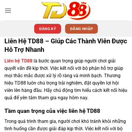
Bỏ
qua
nội
dung
ĐĂNG KÝ
ĐĂNG NHẬP
Liên Hệ TD88 – Giúp Các Thành Viên Được
Hỗ Trợ Nhanh
Liên hệ TD88
là bước quan trọng giúp người chơi giải
quyết vấn đề kịp thời. Việc kết nối với bộ phận hỗ trợ giúp
mọi thắc mắc được xử lý rõ ràng và minh bạch. Thương
hiệu TD88 luôn chú trọng trải nghiệm, đặt quyền lợi hội
viên lên hàng đầu. Hãy chủ động tìm hiểu cách kết nối hiệu
quả để yên tâm tham gia ngay hôm nay.
Tầm quan trọng của việc liên hệ TD88
Trong quá trình tham gia, người chơi khó tránh khỏi những
tình huống cần được giải đáp kịp thời. Việc kết nối với bộ