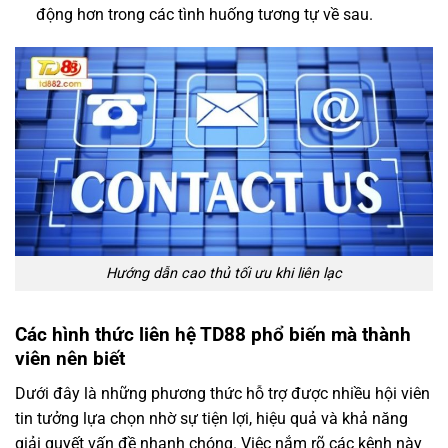
động hơn trong các tình huống tương tự về sau.
Hướng dẫn cao thủ tối ưu khi liên lạc
Các hình thức liên hệ TD88 phổ biến mà thành
viên nên biết
Dưới đây là những phương thức hỗ trợ được nhiều hội viên
tin tưởng lựa chọn nhờ sự tiện lợi, hiệu quả và khả năng
giải quyết vấn đề nhanh chóng. Việc nắm rõ các kênh này