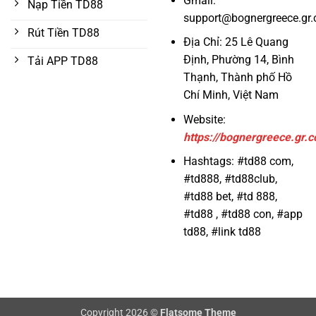
Gmail:
Nạp Tiền TD88
support@bognergreece.gr
Rút Tiền TD88
Địa Chỉ: 25 Lê Quang
Định, Phường 14, Bình
Tải APP TD88
Thạnh, Thành phố Hồ
Chí Minh, Việt Nam
Website:
https://bognergreece.gr.
Hashtags: #td88 com,
#td888, #td88club,
#td88 bet, #td 888,
#td88 , #td88 con, #app
td88, #link td88
Copyright 2026 ©
Flatsome Theme