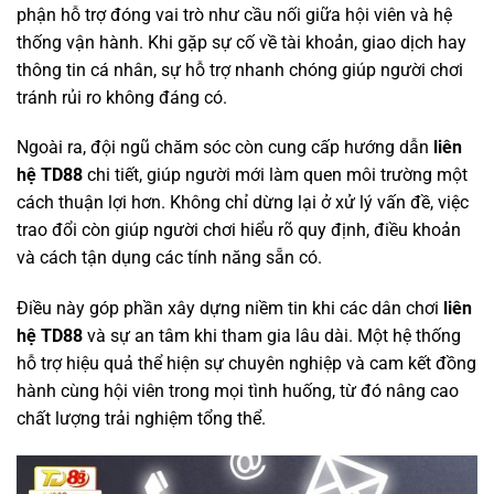
phận hỗ trợ đóng vai trò như cầu nối giữa hội viên và hệ
thống vận hành. Khi gặp sự cố về tài khoản, giao dịch hay
thông tin cá nhân, sự hỗ trợ nhanh chóng giúp người chơi
tránh rủi ro không đáng có.
Ngoài ra, đội ngũ chăm sóc còn cung cấp hướng dẫn
liên
hệ TD88
chi tiết, giúp người mới làm quen môi trường một
cách thuận lợi hơn. Không chỉ dừng lại ở xử lý vấn đề, việc
trao đổi còn giúp người chơi hiểu rõ quy định, điều khoản
và cách tận dụng các tính năng sẵn có.
Điều này góp phần xây dựng niềm tin khi các dân chơi
liên
hệ TD88
và sự an tâm khi tham gia lâu dài. Một hệ thống
hỗ trợ hiệu quả thể hiện sự chuyên nghiệp và cam kết đồng
hành cùng hội viên trong mọi tình huống, từ đó nâng cao
chất lượng trải nghiệm tổng thể.