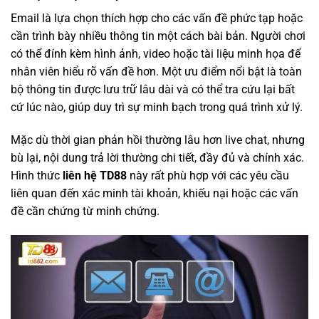
Email là lựa chọn thích hợp cho các vấn đề phức tạp hoặc
cần trình bày nhiều thông tin một cách bài bản. Người chơi
có thể đính kèm hình ảnh, video hoặc tài liệu minh họa để
nhân viên hiểu rõ vấn đề hơn. Một ưu điểm nổi bật là toàn
bộ thông tin được lưu trữ lâu dài và có thể tra cứu lại bất
cứ lúc nào, giúp duy trì sự minh bạch trong quá trình xử lý.
Mặc dù thời gian phản hồi thường lâu hơn live chat, nhưng
bù lại, nội dung trả lời thường chi tiết, đầy đủ và chính xác.
Hình thức
liên hệ TD88
này rất phù hợp với các yêu cầu
liên quan đến xác minh tài khoản, khiếu nại hoặc các vấn
đề cần chứng từ minh chứng.