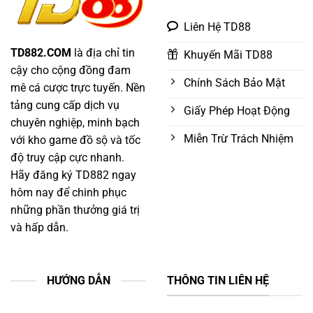
Sự
Dễ
Trúng
Liên Hệ TD88
Lớn
TD882.COM
là địa chỉ tin
Khuyến Mãi TD88
cậy cho cộng đồng đam
Chính Sách Bảo Mật
mê cá cược trực tuyến. Nền
tảng cung cấp dịch vụ
Giấy Phép Hoạt Động
chuyên nghiệp, minh bạch
Miễn Trừ Trách Nhiệm
với kho game đồ sộ và tốc
độ truy cập cực nhanh.
Hãy đăng ký TD882 ngay
hôm nay để chinh phục
những phần thưởng giá trị
và hấp dẫn.
HƯỚNG DẪN
THÔNG TIN LIÊN HỆ