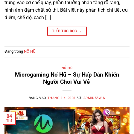
trung vào cơ chế quay, phần thưởng phân tầng rõ ràng,
hình ảnh đậm chất sử thi. Bài viết này phân tích chi tiết ưu
điểm, chế độ, cách […]
TIẾP TỤC ĐỌC
→
Đăng trong
NỔ HŨ
NỔ HŨ
Microgaming Nổ Hũ – Sự Hấp Dẫn Khiến
Người Chơi Vui Vẻ
ĐĂNG VÀO
THÁNG 1 4, 2026
BỞI
ADMIN58WIN
04
Th1