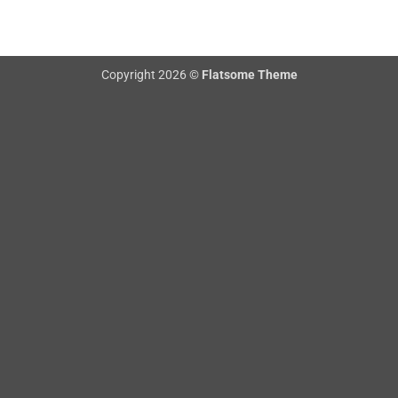
Copyright 2026 ©
Flatsome Theme