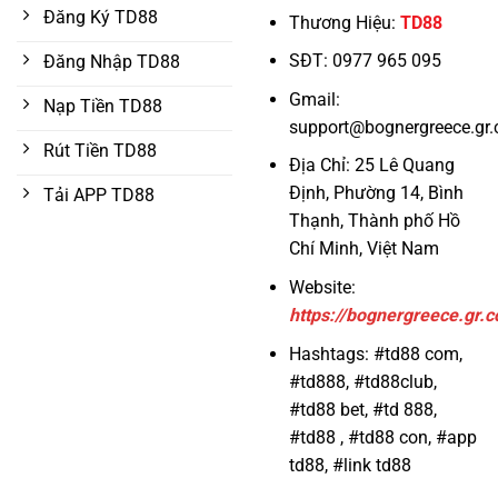
Đăng Ký TD88
Thương Hiệu:
TD88
SĐT: 0977 965 095
Đăng Nhập TD88
Gmail:
Nạp Tiền TD88
support@bognergreece.gr
Rút Tiền TD88
Địa Chỉ: 25 Lê Quang
Định, Phường 14, Bình
Tải APP TD88
Thạnh, Thành phố Hồ
Chí Minh, Việt Nam
Website:
https://bognergreece.gr.
Hashtags: #td88 com,
#td888, #td88club,
#td88 bet, #td 888,
#td88 , #td88 con, #app
td88, #link td88