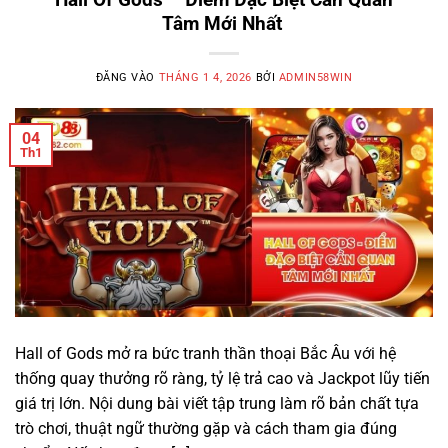
Tâm Mới Nhất
ĐĂNG VÀO
THÁNG 1 4, 2026
BỞI
ADMIN58WIN
04
Th1
Hall of Gods mở ra bức tranh thần thoại Bắc Âu với hệ
thống quay thưởng rõ ràng, tỷ lệ trả cao và Jackpot lũy tiến
giá trị lớn. Nội dung bài viết tập trung làm rõ bản chất tựa
trò chơi, thuật ngữ thường gặp và cách tham gia đúng